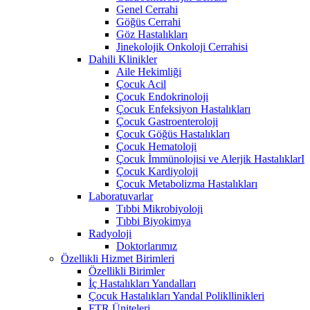
Genel Cerrahi
Göğüs Cerrahi
Göz Hastalıkları
Jinekolojik Onkoloji Cerrahisi
Dahili Klinikler
Aile Hekimliği
Çocuk Acil
Çocuk Endokrinoloji
Çocuk Enfeksiyon Hastalıkları
Çocuk Gastroenteroloji
Çocuk Göğüs Hastalıkları
Çocuk Hematoloji
Çocuk İmmünolojisi ve Alerjik HastalıklarI
Çocuk Kardiyoloji
Çocuk Metabolizma Hastalıkları
Laboratuvarlar
Tıbbi Mikrobiyoloji
Tıbbi Biyokimya
Radyoloji
Doktorlarımız
Özellikli Hizmet Birimleri
Özellikli Birimler
İç Hastalıkları Yandalları
Çocuk Hastalıkları Yandal Polikllinikleri
FTR Üniteleri