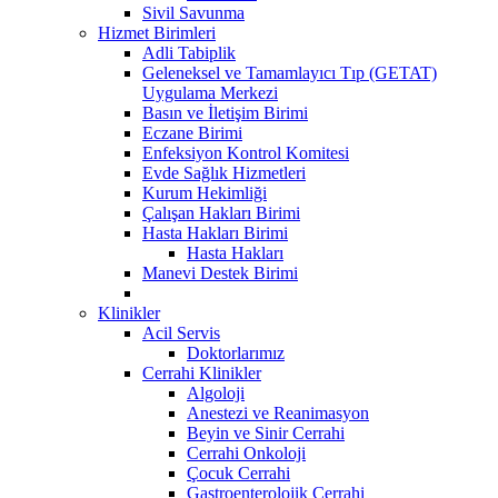
Sivil Savunma
Hizmet Birimleri
Adli Tabiplik
Geleneksel ve Tamamlayıcı Tıp (GETAT)
Uygulama Merkezi
Basın ve İletişim Birimi
Eczane Birimi
Enfeksiyon Kontrol Komitesi
Evde Sağlık Hizmetleri
Kurum Hekimliği
Çalışan Hakları Birimi
Hasta Hakları Birimi
Hasta Hakları
Manevi Destek Birimi
Klinikler
Acil Servis
Doktorlarımız
Cerrahi Klinikler
Algoloji
Anestezi ve Reanimasyon
Beyin ve Sinir Cerrahi
Cerrahi Onkoloji
Çocuk Cerrahi
Gastroenterolojik Cerrahi