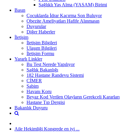
Sağlıklı Yaş Alma (YAŞAM) Birimi
Basın
Çocuklarda İdrar Kaçırma Son Buluyor
Obezite Ameliyatları Hafife Alınmasın
Duyurular
Diğer Haberler
İletişim
İletişim Bilgileri
Ulaşım Bilgileri
İletişim Formu
Yararlı Linkler
Bu Test Nerede Yapılıyor
Sağlık Bakanlığı
182 Hastane Randevu Sistemi
CİMER
Sabim
Havanı Koru
Beyaz Kod Verilen Olayların Gerekçeli Kararları
Hastane Tıp Dergisi
Bakanlık Duyuru
Aile Hekimliği Kongrede en iyi ...