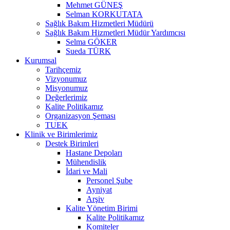
Mehmet GÜNEŞ
Selman KORKUTATA
Sağlık Bakım Hizmetleri Müdürü
Sağlık Bakım Hizmetleri Müdür Yardımcısı
Selma GÖKER
Sueda TÜRK
Kurumsal
Tarihçemiz
Vizyonumuz
Misyonumuz
Değerlerimiz
Kalite Politikamız
Organizasyon Şeması
TUEK
Klinik ve Birimlerimiz
Destek Birimleri
Hastane Depoları
Mühendislik
İdari ve Mali
Personel Şube
Ayniyat
Arşiv
Kalite Yönetim Birimi
Kalite Politikamız
Komiteler