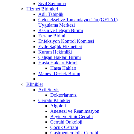
Sivil Savunma
Hizmet Birimleri
Adli Tabiplik
Geleneksel ve Tamamlayıcı Tıp (GETAT)
Uygulama Merkezi
Basın ve İletişim Birimi
Eczane Birimi
Enfeksiyon Kontrol Komitesi
Evde Sağlık Hizmetleri
Kurum Hekimliği
Çalışan Hakları Birimi
Hasta Hakları Birimi
Hasta Hakları
Manevi Destek Birimi
Klinikler
Acil Servis
Doktorlarımız
Cerrahi Klinikler
Algoloji
Anestezi ve Reanimasyon
Beyin ve Sinir Cerrahi
Cerrahi Onkoloji
Çocuk Cerrahi
Gastroenterolojik Cerrahi