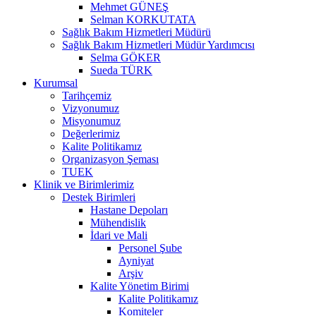
Mehmet GÜNEŞ
Selman KORKUTATA
Sağlık Bakım Hizmetleri Müdürü
Sağlık Bakım Hizmetleri Müdür Yardımcısı
Selma GÖKER
Sueda TÜRK
Kurumsal
Tarihçemiz
Vizyonumuz
Misyonumuz
Değerlerimiz
Kalite Politikamız
Organizasyon Şeması
TUEK
Klinik ve Birimlerimiz
Destek Birimleri
Hastane Depoları
Mühendislik
İdari ve Mali
Personel Şube
Ayniyat
Arşiv
Kalite Yönetim Birimi
Kalite Politikamız
Komiteler