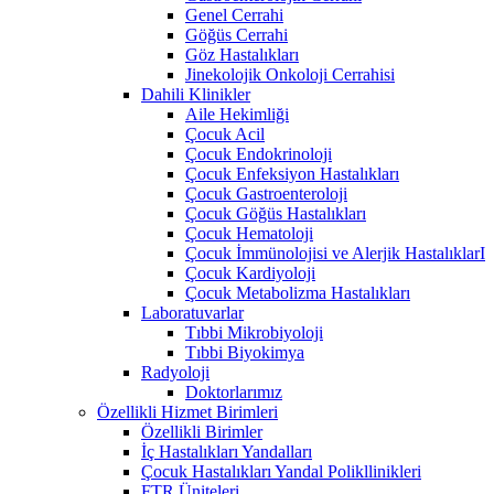
Genel Cerrahi
Göğüs Cerrahi
Göz Hastalıkları
Jinekolojik Onkoloji Cerrahisi
Dahili Klinikler
Aile Hekimliği
Çocuk Acil
Çocuk Endokrinoloji
Çocuk Enfeksiyon Hastalıkları
Çocuk Gastroenteroloji
Çocuk Göğüs Hastalıkları
Çocuk Hematoloji
Çocuk İmmünolojisi ve Alerjik HastalıklarI
Çocuk Kardiyoloji
Çocuk Metabolizma Hastalıkları
Laboratuvarlar
Tıbbi Mikrobiyoloji
Tıbbi Biyokimya
Radyoloji
Doktorlarımız
Özellikli Hizmet Birimleri
Özellikli Birimler
İç Hastalıkları Yandalları
Çocuk Hastalıkları Yandal Polikllinikleri
FTR Üniteleri