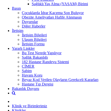
Sağlıklı Yaş Alma (YAŞAM) Birimi
Basın
Çocuklarda İdrar Kaçırma Son Buluyor
Obezite Ameliyatları Hafife Alınmasın
Duyurular
Diğer Haberler
İletişim
İletişim Bilgileri
Ulaşım Bilgileri
İletişim Formu
Yararlı Linkler
Bu Test Nerede Yapılıyor
Sağlık Bakanlığı
182 Hastane Randevu Sistemi
CİMER
Sabim
Havanı Koru
Beyaz Kod Verilen Olayların Gerekçeli Kararları
Hastane Tıp Dergisi
Bakanlık Duyuru
Klinik ve Birimlerimiz
Klinikler