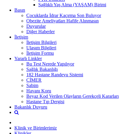
Sağlıklı Yaş Alma (YAŞAM) Birimi
Basın
Çocuklarda İdrar Kaçırma Son Buluyor
Obezite Ameliyatları Hafife Alınmasın
Duyurular
Diğer Haberler
İletişim
İletişim Bilgileri
Ulaşım Bilgileri
İletişim Formu
Yararlı Linkler
Bu Test Nerede Yapılıyor
Sağlık Bakanlığı
182 Hastane Randevu Sistemi
CİMER
Sabim
Havanı Koru
Beyaz Kod Verilen Olayların Gerekçeli Kararları
Hastane Tıp Dergisi
Bakanlık Duyuru
Klinik ve Birimlerimiz
Klinikler