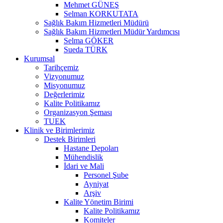
Mehmet GÜNEŞ
Selman KORKUTATA
Sağlık Bakım Hizmetleri Müdürü
Sağlık Bakım Hizmetleri Müdür Yardımcısı
Selma GÖKER
Sueda TÜRK
Kurumsal
Tarihçemiz
Vizyonumuz
Misyonumuz
Değerlerimiz
Kalite Politikamız
Organizasyon Şeması
TUEK
Klinik ve Birimlerimiz
Destek Birimleri
Hastane Depoları
Mühendislik
İdari ve Mali
Personel Şube
Ayniyat
Arşiv
Kalite Yönetim Birimi
Kalite Politikamız
Komiteler