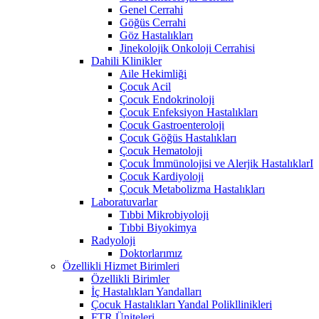
Genel Cerrahi
Göğüs Cerrahi
Göz Hastalıkları
Jinekolojik Onkoloji Cerrahisi
Dahili Klinikler
Aile Hekimliği
Çocuk Acil
Çocuk Endokrinoloji
Çocuk Enfeksiyon Hastalıkları
Çocuk Gastroenteroloji
Çocuk Göğüs Hastalıkları
Çocuk Hematoloji
Çocuk İmmünolojisi ve Alerjik HastalıklarI
Çocuk Kardiyoloji
Çocuk Metabolizma Hastalıkları
Laboratuvarlar
Tıbbi Mikrobiyoloji
Tıbbi Biyokimya
Radyoloji
Doktorlarımız
Özellikli Hizmet Birimleri
Özellikli Birimler
İç Hastalıkları Yandalları
Çocuk Hastalıkları Yandal Polikllinikleri
FTR Üniteleri