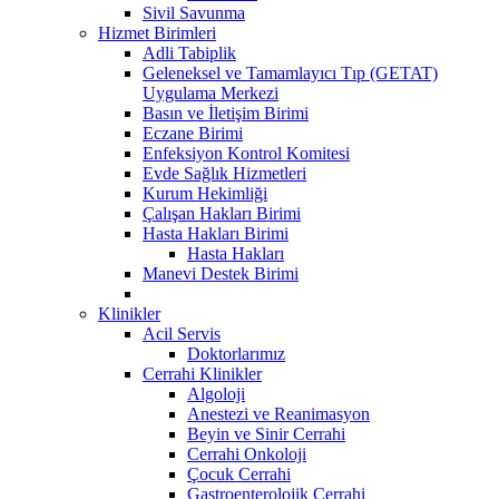
Sivil Savunma
Hizmet Birimleri
Adli Tabiplik
Geleneksel ve Tamamlayıcı Tıp (GETAT)
Uygulama Merkezi
Basın ve İletişim Birimi
Eczane Birimi
Enfeksiyon Kontrol Komitesi
Evde Sağlık Hizmetleri
Kurum Hekimliği
Çalışan Hakları Birimi
Hasta Hakları Birimi
Hasta Hakları
Manevi Destek Birimi
Klinikler
Acil Servis
Doktorlarımız
Cerrahi Klinikler
Algoloji
Anestezi ve Reanimasyon
Beyin ve Sinir Cerrahi
Cerrahi Onkoloji
Çocuk Cerrahi
Gastroenterolojik Cerrahi