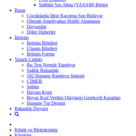
Sağlıklı Yaş Alma (YAŞAM) Birimi
Basın
Çocuklarda İdrar Kaçırma Son Buluyor
Obezite Ameliyatları Hafife Alınmasın
Duyurular
Diğer Haberler
İletişim
İletişim Bilgileri
Ulaşım Bilgileri
İletişim Formu
Yararlı Linkler
Bu Test Nerede Yapılıyor
Sağlık Bakanlığı
182 Hastane Randevu Sistemi
CİMER
Sabim
Havanı Koru
Beyaz Kod Verilen Olayların Gerekçeli Kararları
Hastane Tıp Dergisi
Bakanlık Duyuru
Klinik ve Birimlerimiz
Klinikler