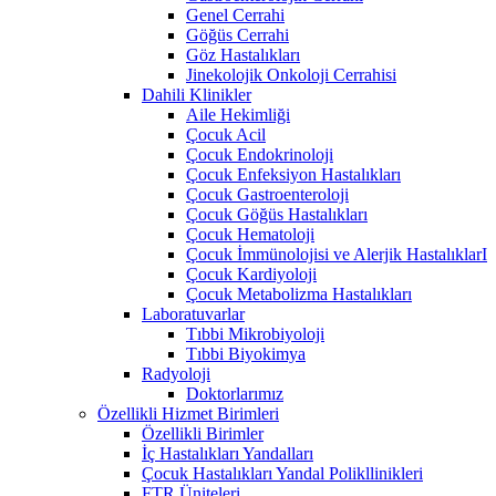
Genel Cerrahi
Göğüs Cerrahi
Göz Hastalıkları
Jinekolojik Onkoloji Cerrahisi
Dahili Klinikler
Aile Hekimliği
Çocuk Acil
Çocuk Endokrinoloji
Çocuk Enfeksiyon Hastalıkları
Çocuk Gastroenteroloji
Çocuk Göğüs Hastalıkları
Çocuk Hematoloji
Çocuk İmmünolojisi ve Alerjik HastalıklarI
Çocuk Kardiyoloji
Çocuk Metabolizma Hastalıkları
Laboratuvarlar
Tıbbi Mikrobiyoloji
Tıbbi Biyokimya
Radyoloji
Doktorlarımız
Özellikli Hizmet Birimleri
Özellikli Birimler
İç Hastalıkları Yandalları
Çocuk Hastalıkları Yandal Polikllinikleri
FTR Üniteleri