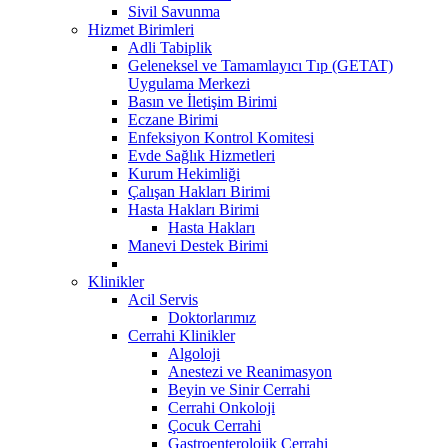
Sivil Savunma
Hizmet Birimleri
Adli Tabiplik
Geleneksel ve Tamamlayıcı Tıp (GETAT)
Uygulama Merkezi
Basın ve İletişim Birimi
Eczane Birimi
Enfeksiyon Kontrol Komitesi
Evde Sağlık Hizmetleri
Kurum Hekimliği
Çalışan Hakları Birimi
Hasta Hakları Birimi
Hasta Hakları
Manevi Destek Birimi
Klinikler
Acil Servis
Doktorlarımız
Cerrahi Klinikler
Algoloji
Anestezi ve Reanimasyon
Beyin ve Sinir Cerrahi
Cerrahi Onkoloji
Çocuk Cerrahi
Gastroenterolojik Cerrahi