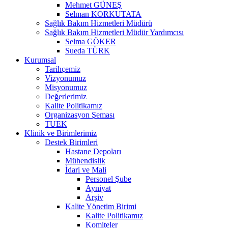
Mehmet GÜNEŞ
Selman KORKUTATA
Sağlık Bakım Hizmetleri Müdürü
Sağlık Bakım Hizmetleri Müdür Yardımcısı
Selma GÖKER
Sueda TÜRK
Kurumsal
Tarihçemiz
Vizyonumuz
Misyonumuz
Değerlerimiz
Kalite Politikamız
Organizasyon Şeması
TUEK
Klinik ve Birimlerimiz
Destek Birimleri
Hastane Depoları
Mühendislik
İdari ve Mali
Personel Şube
Ayniyat
Arşiv
Kalite Yönetim Birimi
Kalite Politikamız
Komiteler