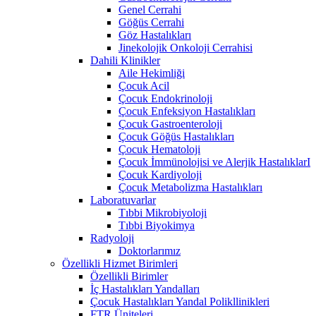
Genel Cerrahi
Göğüs Cerrahi
Göz Hastalıkları
Jinekolojik Onkoloji Cerrahisi
Dahili Klinikler
Aile Hekimliği
Çocuk Acil
Çocuk Endokrinoloji
Çocuk Enfeksiyon Hastalıkları
Çocuk Gastroenteroloji
Çocuk Göğüs Hastalıkları
Çocuk Hematoloji
Çocuk İmmünolojisi ve Alerjik HastalıklarI
Çocuk Kardiyoloji
Çocuk Metabolizma Hastalıkları
Laboratuvarlar
Tıbbi Mikrobiyoloji
Tıbbi Biyokimya
Radyoloji
Doktorlarımız
Özellikli Hizmet Birimleri
Özellikli Birimler
İç Hastalıkları Yandalları
Çocuk Hastalıkları Yandal Polikllinikleri
FTR Üniteleri