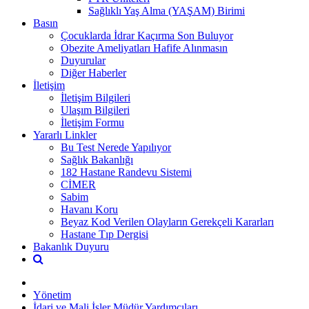
Sağlıklı Yaş Alma (YAŞAM) Birimi
Basın
Çocuklarda İdrar Kaçırma Son Buluyor
Obezite Ameliyatları Hafife Alınmasın
Duyurular
Diğer Haberler
İletişim
İletişim Bilgileri
Ulaşım Bilgileri
İletişim Formu
Yararlı Linkler
Bu Test Nerede Yapılıyor
Sağlık Bakanlığı
182 Hastane Randevu Sistemi
CİMER
Sabim
Havanı Koru
Beyaz Kod Verilen Olayların Gerekçeli Kararları
Hastane Tıp Dergisi
Bakanlık Duyuru
Yönetim
İdari ve Mali İşler Müdür Yardımcıları