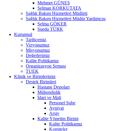
Mehmet GÜNEŞ
Selman KORKUTATA
Sağlık Bakım Hizmetleri Müdürü
Sağlık Bakım Hizmetleri Müdür Yardımcısı
Selma GÖKER
Sueda TÜRK
Kurumsal
Tarihçemiz
Vizyonumuz
Misyonumuz
Değerlerimiz
Kalite Politikamız
Organizasyon Şeması
TUEK
Klinik ve Birimlerimiz
Destek Birimleri
Hastane Depoları
Mühendislik
İdari ve Mali
Personel Şube
Ayniyat
Arşiv
Kalite Yönetim Birimi
Kalite Politikamız
Komiteler