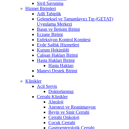
Sivil Savunma
Hizmet Birimleri
Adli Tabiplik
Geleneksel ve Tamamlayıcı Tıp (GETAT)
Uygulama Merkezi
Basın ve İletişim Birimi
Eczane Birimi
Enfeksiyon Kontrol Komitesi
Evde Sağlık Hizmetleri
Kurum Hekimliği
Çalışan Hakları Birimi
Hasta Hakları Birimi
Hasta Hakları
Manevi Destek Birimi
Klinikler
Acil Servis
Doktorlarımız
Cerrahi Klinikler
Algoloji
Anestezi ve Reanimasyon
Beyin ve Sinir Cerrahi
Cerrahi Onkoloji
Çocuk Cerrahi
Gastroenterolojik Cerrahi