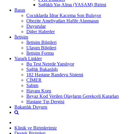
Sağlıklı Yaş Alma (YAŞAM) Birimi
Basın
Çocuklarda İdrar Kaçırma Son Buluyor
Obezite Ameliyatları Hafife Alınmasın
Duyurular
Diğer Haberler
İletişim
İletişim Bilgileri
Ulaşım Bilgileri
İletişim Formu
Yararlı Linkler
Bu Test Nerede Yapılıyor
Sağlık Bakanlığı
182 Hastane Randevu Sistemi
CİMER
Sabim
Havanı Koru
Beyaz Kod Verilen Olayların Gerekçeli Kararları
Hastane Tıp Dergisi
Bakanlık Duyuru
Klinik ve Birimlerimiz
Destek Birimleri