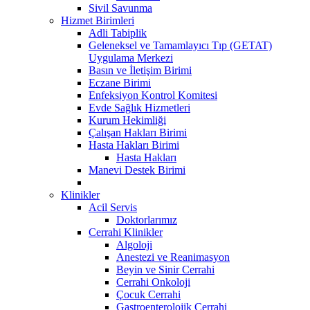
Sivil Savunma
Hizmet Birimleri
Adli Tabiplik
Geleneksel ve Tamamlayıcı Tıp (GETAT)
Uygulama Merkezi
Basın ve İletişim Birimi
Eczane Birimi
Enfeksiyon Kontrol Komitesi
Evde Sağlık Hizmetleri
Kurum Hekimliği
Çalışan Hakları Birimi
Hasta Hakları Birimi
Hasta Hakları
Manevi Destek Birimi
Klinikler
Acil Servis
Doktorlarımız
Cerrahi Klinikler
Algoloji
Anestezi ve Reanimasyon
Beyin ve Sinir Cerrahi
Cerrahi Onkoloji
Çocuk Cerrahi
Gastroenterolojik Cerrahi