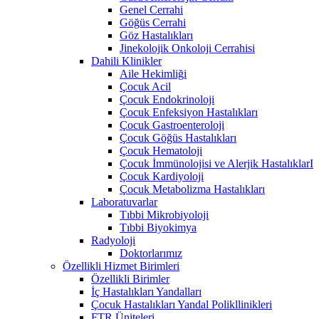
Genel Cerrahi
Göğüs Cerrahi
Göz Hastalıkları
Jinekolojik Onkoloji Cerrahisi
Dahili Klinikler
Aile Hekimliği
Çocuk Acil
Çocuk Endokrinoloji
Çocuk Enfeksiyon Hastalıkları
Çocuk Gastroenteroloji
Çocuk Göğüs Hastalıkları
Çocuk Hematoloji
Çocuk İmmünolojisi ve Alerjik HastalıklarI
Çocuk Kardiyoloji
Çocuk Metabolizma Hastalıkları
Laboratuvarlar
Tıbbi Mikrobiyoloji
Tıbbi Biyokimya
Radyoloji
Doktorlarımız
Özellikli Hizmet Birimleri
Özellikli Birimler
İç Hastalıkları Yandalları
Çocuk Hastalıkları Yandal Polikllinikleri
FTR Üniteleri