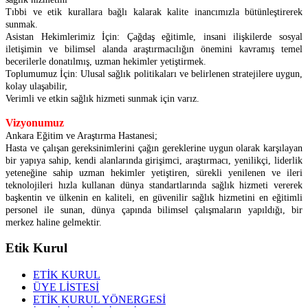
Tıbbi ve etik kurallara bağlı kalarak kalite inancımızla bütünleştirerek
sunmak.
Asistan Hekimlerimiz İçin: Çağdaş eğitimle, insani ilişkilerde sosyal
iletişimin ve bilimsel alanda araştırmacılığın önemini kavramış temel
becerilerle donatılmış, uzman hekimler yetiştirmek.
Toplumumuz İçin: Ulusal sağlık politikaları ve belirlenen stratejilere uygun,
kolay ulaşabilir,
Verimli ve etkin sağlık hizmeti sunmak için varız.
Vizyonumuz
Ankara Eğitim ve Araştırma Hastanesi;
Hasta ve çalışan gereksinimlerini çağın gereklerine uygun olarak karşılayan
bir yapıya sahip, kendi alanlarında girişimci, araştırmacı, yenilikçi, liderlik
yeteneğine sahip uzman hekimler yetiştiren, sürekli yenilenen ve ileri
teknolojileri hızla kullanan dünya standartlarında sağlık hizmeti vererek
başkentin ve ülkenin en kaliteli, en güvenilir sağlık hizmetini en eğitimli
personel ile sunan, dünya çapında bilimsel çalışmaların yapıldığı, bir
merkez haline gelmektir.
Etik Kurul
ETİK KURUL
ÜYE LİSTESİ
ETİK KURUL YÖNERGESİ