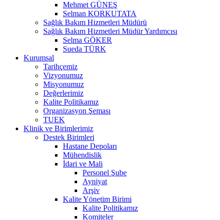
Mehmet GÜNEŞ
Selman KORKUTATA
Sağlık Bakım Hizmetleri Müdürü
Sağlık Bakım Hizmetleri Müdür Yardımcısı
Selma GÖKER
Sueda TÜRK
Kurumsal
Tarihçemiz
Vizyonumuz
Misyonumuz
Değerlerimiz
Kalite Politikamız
Organizasyon Şeması
TUEK
Klinik ve Birimlerimiz
Destek Birimleri
Hastane Depoları
Mühendislik
İdari ve Mali
Personel Şube
Ayniyat
Arşiv
Kalite Yönetim Birimi
Kalite Politikamız
Komiteler