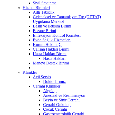
Sivil Savunma
Hizmet Birimleri
Adli Tabiplik
Geleneksel ve Tamamlayıcı Tıp (GETAT)
Uygulama Merkezi
Basın ve İletişim Birimi
Eczane Birimi
Enfeksiyon Kontrol Komitesi
Evde Sağlık Hizmetleri
Kurum Hekimliği
Çalışan Hakları Birimi
Hasta Hakları Birimi
Hasta Hakları
Manevi Destek Birimi
Klinikler
Acil Servis
Doktorlarımız
Cerrahi Klinikler
Algoloji
Anestezi ve Reanimasyon
Beyin ve Sinir Cerrahi
Cerrahi Onkoloji
Çocuk Cerrahi
Gastroenterolojik Cerrahi