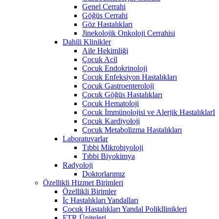
Genel Cerrahi
Göğüs Cerrahi
Göz Hastalıkları
Jinekolojik Onkoloji Cerrahisi
Dahili Klinikler
Aile Hekimliği
Çocuk Acil
Çocuk Endokrinoloji
Çocuk Enfeksiyon Hastalıkları
Çocuk Gastroenteroloji
Çocuk Göğüs Hastalıkları
Çocuk Hematoloji
Çocuk İmmünolojisi ve Alerjik HastalıklarI
Çocuk Kardiyoloji
Çocuk Metabolizma Hastalıkları
Laboratuvarlar
Tıbbi Mikrobiyoloji
Tıbbi Biyokimya
Radyoloji
Doktorlarımız
Özellikli Hizmet Birimleri
Özellikli Birimler
İç Hastalıkları Yandalları
Çocuk Hastalıkları Yandal Polikllinikleri
FTR Üniteleri