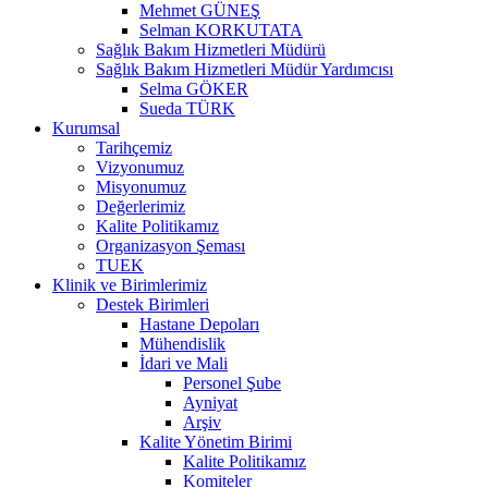
Mehmet GÜNEŞ
Selman KORKUTATA
Sağlık Bakım Hizmetleri Müdürü
Sağlık Bakım Hizmetleri Müdür Yardımcısı
Selma GÖKER
Sueda TÜRK
Kurumsal
Tarihçemiz
Vizyonumuz
Misyonumuz
Değerlerimiz
Kalite Politikamız
Organizasyon Şeması
TUEK
Klinik ve Birimlerimiz
Destek Birimleri
Hastane Depoları
Mühendislik
İdari ve Mali
Personel Şube
Ayniyat
Arşiv
Kalite Yönetim Birimi
Kalite Politikamız
Komiteler