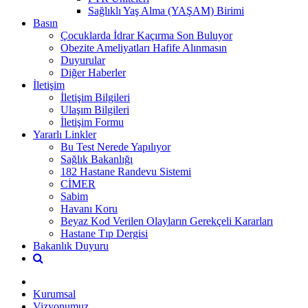
Sağlıklı Yaş Alma (YAŞAM) Birimi
Basın
Çocuklarda İdrar Kaçırma Son Buluyor
Obezite Ameliyatları Hafife Alınmasın
Duyurular
Diğer Haberler
İletişim
İletişim Bilgileri
Ulaşım Bilgileri
İletişim Formu
Yararlı Linkler
Bu Test Nerede Yapılıyor
Sağlık Bakanlığı
182 Hastane Randevu Sistemi
CİMER
Sabim
Havanı Koru
Beyaz Kod Verilen Olayların Gerekçeli Kararları
Hastane Tıp Dergisi
Bakanlık Duyuru
Kurumsal
Vizyonumuz