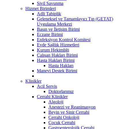
Sivil Savunma
Hizmet Birimleri
Adli Tabiplik
Geleneksel ve Tamamlayıcı Tıp (GETAT)
Uygulama Merkezi
Basın ve İletişim Birimi
Eczane Birimi
Enfeksiyon Kontrol Komitesi
Evde Sağlık Hizmetleri
Kurum Hekimliği
Çalışan Hakları Birimi
Hasta Hakları Birimi
Hasta Hakları
Manevi Destek Birimi
Klinikler
Acil Servis
Doktorlarımız
Cerrahi Klinikler
Algoloji
Anestezi ve Reanimasyon
Beyin ve Sinir Cerrahi
Cerrahi Onkoloji
Çocuk Cerrahi
Gastroenterolojik Cerrahi