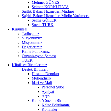
Mehmet GÜNEŞ
Selman KORKUTATA
Sağlık Bakım Hizmetleri Müdürü
Sağlık Bakım Hizmetleri Müdür Yardımcısı
Selma GÖKER
Sueda TÜRK
Kurumsal
Tarihçemiz
Vizyonumuz
Misyonumuz
Değerlerimiz
Kalite Politikamız
Organizasyon Şeması
TUEK
Klinik ve Birimlerimiz
Destek Birimleri
Hastane Depoları
Mühendislik
İdari ve Mali
Personel Şube
Ayniyat
Arşiv
Kalite Yönetim Birimi
Kalite Politikamız
Komiteler