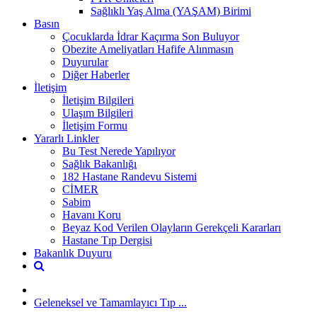
Sağlıklı Yaş Alma (YAŞAM) Birimi
Basın
Çocuklarda İdrar Kaçırma Son Buluyor
Obezite Ameliyatları Hafife Alınmasın
Duyurular
Diğer Haberler
İletişim
İletişim Bilgileri
Ulaşım Bilgileri
İletişim Formu
Yararlı Linkler
Bu Test Nerede Yapılıyor
Sağlık Bakanlığı
182 Hastane Randevu Sistemi
CİMER
Sabim
Havanı Koru
Beyaz Kod Verilen Olayların Gerekçeli Kararları
Hastane Tıp Dergisi
Bakanlık Duyuru
Geleneksel ve Tamamlayıcı Tıp ...