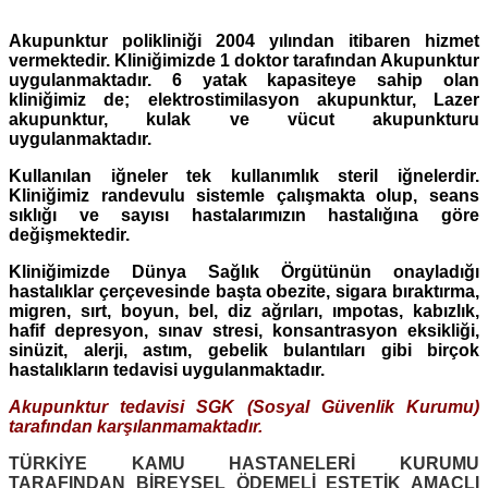
Akupunktur polikliniği 2004 yılından itibaren hizmet
vermektedir. Kliniğimizde 1 doktor tarafından Akupunktur
uygulanmaktadır. 6 yatak kapasiteye sahip olan
kliniğimiz de; elektrostimilasyon akupunktur, Lazer
akupunktur, kulak ve vücut akupunkturu
uygulanmaktadır.
Kullanılan iğneler tek kullanımlık steril iğnelerdir.
Kliniğimiz randevulu sistemle çalışmakta olup, seans
sıklığı ve sayısı hastalarımızın hastalığına göre
değişmektedir.
Kliniğimizde Dünya Sağlık Örgütünün onayladığı
hastalıklar çerçevesinde başta obezite, sigara bıraktırma,
migren, sırt, boyun, bel, diz ağrıları, ımpotas, kabızlık,
hafif depresyon, sınav stresi, konsantrasyon eksikliği,
sinüzit, alerji, astım, gebelik bulantıları gibi birçok
hastalıkların tedavisi uygulanmaktadır.
Akupunktur tedavisi SGK (Sosyal G
üvenlik Kurumu)
tarafından karşılanmamaktadır.
TÜRKİYE KAMU HASTANELERİ KURUMU
TARAFINDAN BİREYSEL ÖDEMELİ ESTETİK AMAÇLI