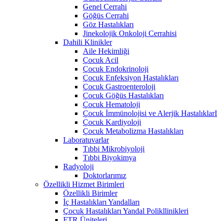
Genel Cerrahi
Göğüs Cerrahi
Göz Hastalıkları
Jinekolojik Onkoloji Cerrahisi
Dahili Klinikler
Aile Hekimliği
Çocuk Acil
Çocuk Endokrinoloji
Çocuk Enfeksiyon Hastalıkları
Çocuk Gastroenteroloji
Çocuk Göğüs Hastalıkları
Çocuk Hematoloji
Çocuk İmmünolojisi ve Alerjik HastalıklarI
Çocuk Kardiyoloji
Çocuk Metabolizma Hastalıkları
Laboratuvarlar
Tıbbi Mikrobiyoloji
Tıbbi Biyokimya
Radyoloji
Doktorlarımız
Özellikli Hizmet Birimleri
Özellikli Birimler
İç Hastalıkları Yandalları
Çocuk Hastalıkları Yandal Polikllinikleri
FTR Üniteleri