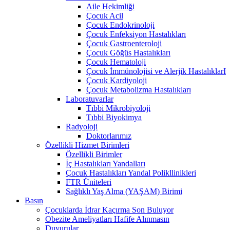
Aile Hekimliği
Çocuk Acil
Çocuk Endokrinoloji
Çocuk Enfeksiyon Hastalıkları
Çocuk Gastroenteroloji
Çocuk Göğüs Hastalıkları
Çocuk Hematoloji
Çocuk İmmünolojisi ve Alerjik HastalıklarI
Çocuk Kardiyoloji
Çocuk Metabolizma Hastalıkları
Laboratuvarlar
Tıbbi Mikrobiyoloji
Tıbbi Biyokimya
Radyoloji
Doktorlarımız
Özellikli Hizmet Birimleri
Özellikli Birimler
İç Hastalıkları Yandalları
Çocuk Hastalıkları Yandal Polikllinikleri
FTR Üniteleri
Sağlıklı Yaş Alma (YAŞAM) Birimi
Basın
Çocuklarda İdrar Kaçırma Son Buluyor
Obezite Ameliyatları Hafife Alınmasın
Duyurular