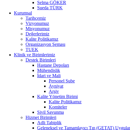
Selma GÖKER
Sueda TÜRK
Kurumsal
Tarihçemiz
Vizyonumuz
Misyonumuz
Değerlerimiz
Kalite Politikamız
Organizasyon Şeması
TUEK
Klinik ve Birimlerimiz
Destek Birimleri
Hastane Depoları
Mühendislik
İdari ve Mali
Personel Şube
Ayniyat
Arşiv
Kalite Yönetim Birimi
Kalite Politikamız
Komiteler
Sivil Savunma
Hizmet Birimleri
Adli Tabiplik
Geleneksel ve Tamamlayıcı Tıp (GETAT) Uygula