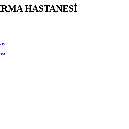
IRMA HASTANESİ
ısı
ısı