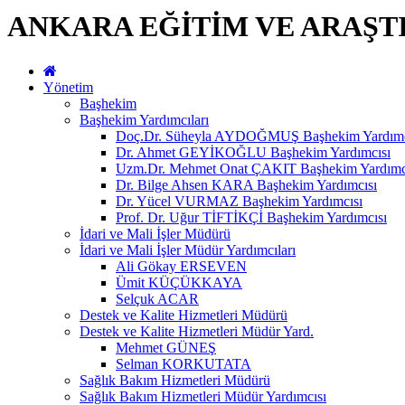
ANKARA EĞİTİM VE ARAŞT
Yönetim
Başhekim
Başhekim Yardımcıları
Doç.Dr. Süheyla AYDOĞMUŞ Başhekim Yardımc
Dr. Ahmet GEYİKOĞLU Başhekim Yardımcısı
Uzm.Dr. Mehmet Onat ÇAKIT Başhekim Yardımc
Dr. Bilge Ahsen KARA Başhekim Yardımcısı
Dr. Yücel VURMAZ Başhekim Yardımcısı
Prof. Dr. Uğur TİFTİKÇİ Başhekim Yardımcısı
İdari ve Mali İşler Müdürü
İdari ve Mali İşler Müdür Yardımcıları
Ali Gökay ERSEVEN
Ümit KÜÇÜKKAYA
Selçuk ACAR
Destek ve Kalite Hizmetleri Müdürü
Destek ve Kalite Hizmetleri Müdür Yard.
Mehmet GÜNEŞ
Selman KORKUTATA
Sağlık Bakım Hizmetleri Müdürü
Sağlık Bakım Hizmetleri Müdür Yardımcısı