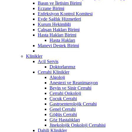
Basın ve İletişim Birimi
Eczane Birimi
Enfeksiyon Kontrol Komitesi
Evde Sağlık Hizmetleri
Kurum Hekimliği
Çalışan Hakları Birimi
Hasta Hakları Birimi
Hasta Hakları
Manevi Destek Birimi
Klinikler
Acil Servis
Doktorlarımız
Cerrahi Klinikler
Algoloji
Anestezi ve Reanimasyon
Beyin ve Sinir Cerrahi
Cerrahi Onkoloji
Çocuk Cerrahi
Gastroenterolojik Cerrahi
Genel Cerrahi
Göğüs Cerrahi
Göz Hastalıkları
Jinekolojik Onkoloji Cerrahisi
Dahili Klinikler