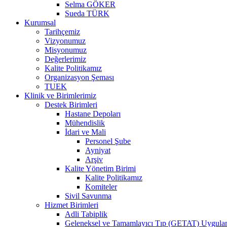
Selma GÖKER
Sueda TÜRK
Kurumsal
Tarihçemiz
Vizyonumuz
Misyonumuz
Değerlerimiz
Kalite Politikamız
Organizasyon Şeması
TUEK
Klinik ve Birimlerimiz
Destek Birimleri
Hastane Depoları
Mühendislik
İdari ve Mali
Personel Şube
Ayniyat
Arşiv
Kalite Yönetim Birimi
Kalite Politikamız
Komiteler
Sivil Savunma
Hizmet Birimleri
Adli Tabiplik
Geleneksel ve Tamamlayıcı Tıp (GETAT) Uygula