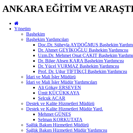
ANKARA EĞİTİM VE ARAŞT
Yönetim
Başhekim
Başhekim Yardımcıları
Doç.Dr. Süheyla AYDOĞMUŞ Başhekim Yardımc
Dr. Ahmet GEYİKOĞLU Başhekim Yardımcısı
Uzm.Dr. Mehmet Onat ÇAKIT Başhekim Yardımc
Dr. Bilge Ahsen KARA Başhekim Yardımcısı
Dr. Yücel VURMAZ Başhekim Yardımcısı
Prof. Dr. Uğur TİFTİKÇİ Başhekim Yardımcısı
İdari ve Mali İşler Müdürü
İdari ve Mali İşler Müdür Yardımcıları
Ali Gökay ERSEVEN
Ümit KÜÇÜKKAYA
Selçuk ACAR
Destek ve Kalite Hizmetleri Müdürü
Destek ve Kalite Hizmetleri Müdür Yard.
Mehmet GÜNEŞ
Selman KORKUTATA
Sağlık Bakım Hizmetleri Müdürü
Sağlık Bakım Hizmetleri Müdür Yardımcısı