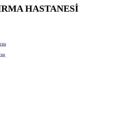
IRMA HASTANESİ
ısı
ısı