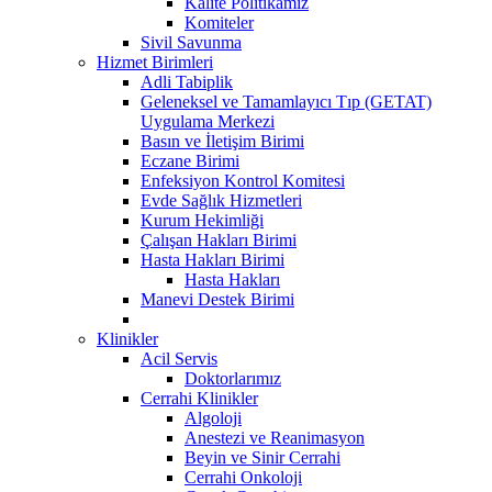
Kalite Politikamız
Komiteler
Sivil Savunma
Hizmet Birimleri
Adli Tabiplik
Geleneksel ve Tamamlayıcı Tıp (GETAT)
Uygulama Merkezi
Basın ve İletişim Birimi
Eczane Birimi
Enfeksiyon Kontrol Komitesi
Evde Sağlık Hizmetleri
Kurum Hekimliği
Çalışan Hakları Birimi
Hasta Hakları Birimi
Hasta Hakları
Manevi Destek Birimi
Klinikler
Acil Servis
Doktorlarımız
Cerrahi Klinikler
Algoloji
Anestezi ve Reanimasyon
Beyin ve Sinir Cerrahi
Cerrahi Onkoloji