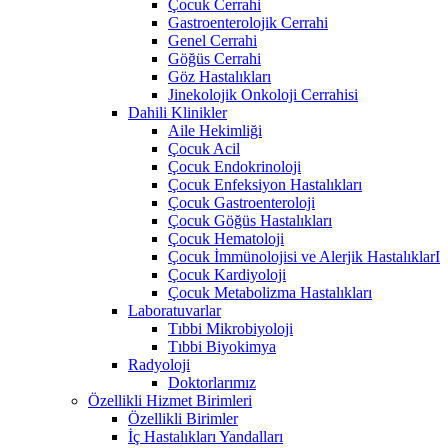
Çocuk Cerrahi
Gastroenterolojik Cerrahi
Genel Cerrahi
Göğüs Cerrahi
Göz Hastalıkları
Jinekolojik Onkoloji Cerrahisi
Dahili Klinikler
Aile Hekimliği
Çocuk Acil
Çocuk Endokrinoloji
Çocuk Enfeksiyon Hastalıkları
Çocuk Gastroenteroloji
Çocuk Göğüs Hastalıkları
Çocuk Hematoloji
Çocuk İmmünolojisi ve Alerjik HastalıklarI
Çocuk Kardiyoloji
Çocuk Metabolizma Hastalıkları
Laboratuvarlar
Tıbbi Mikrobiyoloji
Tıbbi Biyokimya
Radyoloji
Doktorlarımız
Özellikli Hizmet Birimleri
Özellikli Birimler
İç Hastalıkları Yandalları