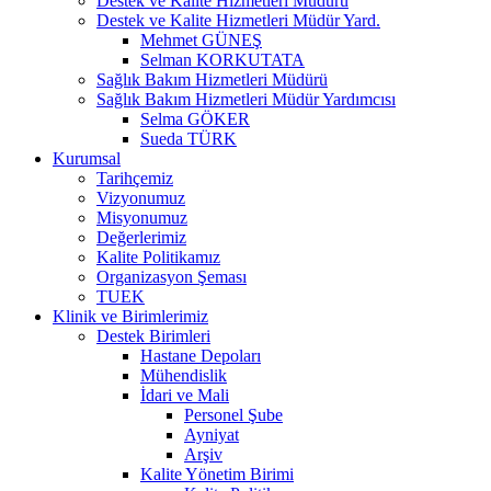
Destek ve Kalite Hizmetleri Müdürü
Destek ve Kalite Hizmetleri Müdür Yard.
Mehmet GÜNEŞ
Selman KORKUTATA
Sağlık Bakım Hizmetleri Müdürü
Sağlık Bakım Hizmetleri Müdür Yardımcısı
Selma GÖKER
Sueda TÜRK
Kurumsal
Tarihçemiz
Vizyonumuz
Misyonumuz
Değerlerimiz
Kalite Politikamız
Organizasyon Şeması
TUEK
Klinik ve Birimlerimiz
Destek Birimleri
Hastane Depoları
Mühendislik
İdari ve Mali
Personel Şube
Ayniyat
Arşiv
Kalite Yönetim Birimi