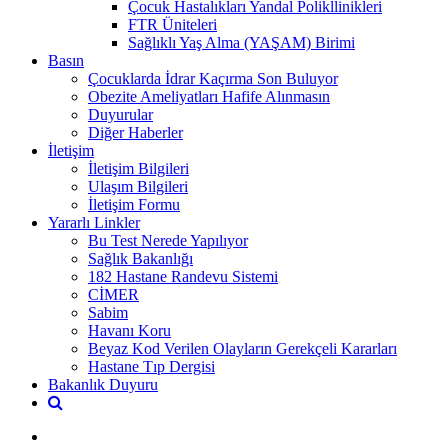
Çocuk Hastalıkları Yandal Polikllinikleri
FTR Üniteleri
Sağlıklı Yaş Alma (YAŞAM) Birimi
Basın
Çocuklarda İdrar Kaçırma Son Buluyor
Obezite Ameliyatları Hafife Alınmasın
Duyurular
Diğer Haberler
İletişim
İletişim Bilgileri
Ulaşım Bilgileri
İletişim Formu
Yararlı Linkler
Bu Test Nerede Yapılıyor
Sağlık Bakanlığı
182 Hastane Randevu Sistemi
CİMER
Sabim
Havanı Koru
Beyaz Kod Verilen Olayların Gerekçeli Kararları
Hastane Tıp Dergisi
Bakanlık Duyuru